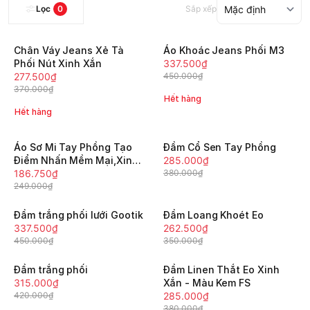
Lọc
0
Sắp xếp
Chân Váy Jeans Xẻ Tà
Áo Khoác Jeans Phối M3
-25%
-25%
Phối Nút Xinh Xắn
337.500₫
277.500₫
450.000₫
370.000₫
Hết hàng
Hết hàng
Áo Sơ Mi Tay Phồng Tạo
Đầm Cổ Sen Tay Phồng
-25%
-25%
Điểm Nhấn Mềm Mại,Xinh
285.000₫
Xắn-Gootik Fashion
186.750₫
380.000₫
249.000₫
Đầm trắng phối lưới Gootik
Đầm Loang Khoét Eo
-25%
-25%
337.500₫
262.500₫
450.000₫
350.000₫
Đầm trắng phối
Đầm Linen Thắt Eo Xinh
-25%
-25%
315.000₫
Xắn - Màu Kem FS
420.000₫
285.000₫
380.000₫