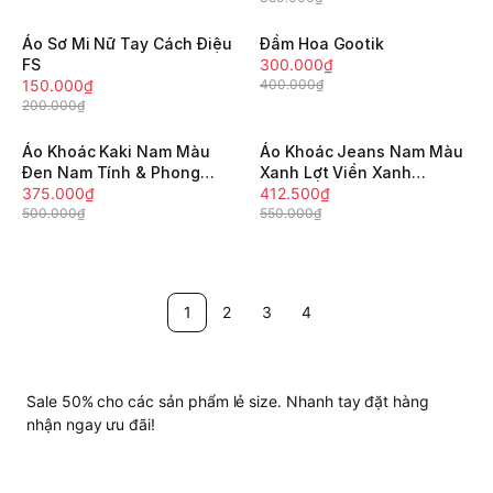
Áo Sơ Mi Nữ Tay Cách Điệu
Đầm Hoa Gootik
-25%
-25%
FS
300.000₫
150.000₫
400.000₫
200.000₫
Áo Khoác Kaki Nam Màu
Áo Khoác Jeans Nam Màu
-25%
-25%
Đen Nam Tính & Phong
Xanh Lợt Viền Xanh
Cách GOOTIK Fashion -
375.000₫
GOOTIK Fashion - AKM-
412.500₫
AKM-019
500.000₫
018
550.000₫
1
2
3
4
Sale 50% cho các sản phẩm lẻ size. Nhanh tay đặt hàng
nhận ngay ưu đãi!