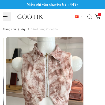
Miễn phí vận chuyển trên 449k
0
Trang chủ
/
Váy
/
Đầm Loang Khoét Eo