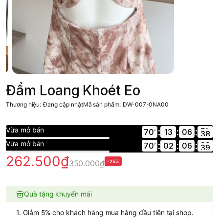
Đầm Loang Khoét Eo
Thương hiệu:
Đang cập nhật
Mã sản phẩm:
DW-007-0NA00
Vừa mở bán
:
:
:
701
13
Vừa mở bán
:
:
:
701
02
262.500₫
350.000₫
-25%
Quà tặng khuyến mãi
1. Giảm 5% cho khách hàng mua hàng đầu tiên tại shop.