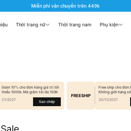
Miễn phí vận chuyển trên 449k
hiệu
Thời trang nữ
Thời trang nam
Phụ kiện
Giảm 10% cho đơn hàng giá trị tối
Free ship cho đơn 
thiểu 1000k. Mã giảm tối đa 150K
Không giới hạng s
FREESHIP
hàng
1/1/2027
30/12/2027
Sao chép
 Sale