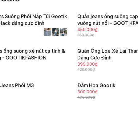
s Suông Phối Nắp Túi Gootik
Quần jeans ống suông cạp
-19%
 Hack dáng cực đỉnh
vuông nút nổi - GOOTIK
Tùy chọn
Tùy chọn
450.000₫
550.000₫
s ống suông xẻ nút cá tính &
Quần Ống Loe Xẻ Lai Than
-5%
g - GOOTIKFASHION
Dáng Cực Đỉnh
Tùy chọn
Tùy chọn
399.000₫
420.000₫
Jeans Phối M3
Đầm Hoa Gootik
-25%
300.000₫
Thêm vào giỏ
400.000₫