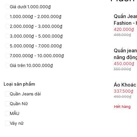
Giá dưới 1.000.000₫
Quần Jean
1.000.000₫ - 2.000.000₫
-11%
Fashion -
2.000.000₫ - 3.000.000₫
420.000₫
468.000₫
3.000.000₫ - 5.000.000₫
5.000.000₫ - 7.000.000₫
Quần jean
-19%
7.000.000₫ - 10.000.000₫
năng độn
450.000₫
Giá trên 10.000.000₫
550.000₫
Loại sản phẩm
Áo Khoác 
-25%
337.500₫
Quần Jeans dài
450.000₫
Quần Nữ
Hết hàng
MẪU
Váy nữ