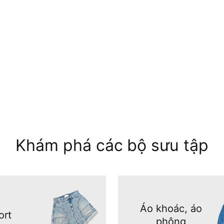
Khám phá các bộ sưu tập
Áo khoác, áo
ort
phông