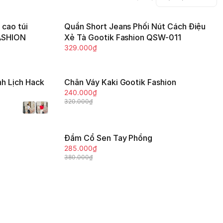
 cao túi
Quần Short Jeans Phối Nút Cách Điệu
FASHION
Xẻ Tà Gootik Fashion QSW-011
Tùy chọn
329.000₫
h Lịch Hack
Chân Váy Kaki Gootik Fashion
-25%
240.000₫
Thêm vào giỏ
320.000₫
Đầm Cổ Sen Tay Phồng
-25%
285.000₫
Thêm vào giỏ
380.000₫