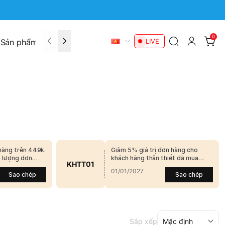
0
Sản phẩm khuyến mãi
Liên hệ
LIVE
hàng trên 449k.
Giảm 5% giá trị đơn hàng cho
ố lượng đơn
khách hàng thân thiết đã mua
KHTT01
hàng của shop. Mỗi khách được sử
01/01/2027
dụng 3 lần mã giảm giá này
Sao chép
Sao chép
Sắp xếp