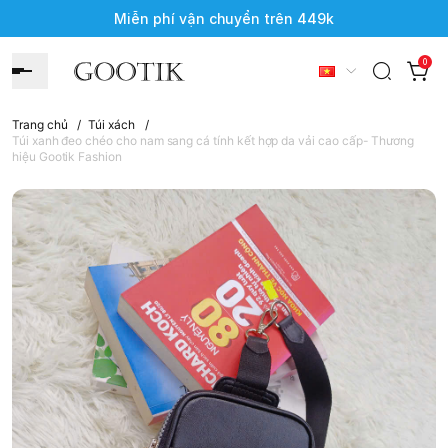
Miễn phí vận chuyển trên 449k
0
Trang chủ
/
Túi xách
/
Túi xanh đeo chéo cho nam sang cá tính kết hợp da vải cao cấp- Thương
hiệu Gootik Fashion