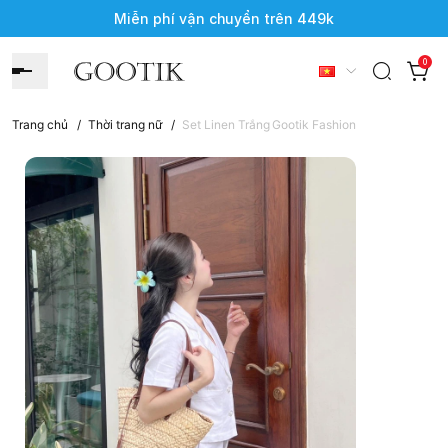
Miễn phí vận chuyển trên 449k
0
Trang chủ
/
Thời trang nữ
/
Set Linen Trắng Gootik Fashion