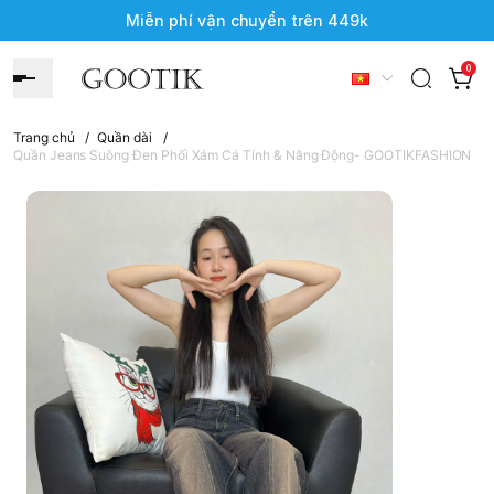
Miễn phí vận chuyển trên 449k
0
Trang chủ
/
Quần dài
/
Quần Jeans Suông Đen Phối Xám Cá Tính & Năng Động- GOOTIKFASHION