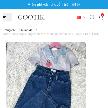
Miễn phí vận chuyển trên 449k
0
Trang chủ
/
Quần dài
/
Quần jeans ống suông xanh đậm thêu họa tiết túi sau - GOOTIKFASHION