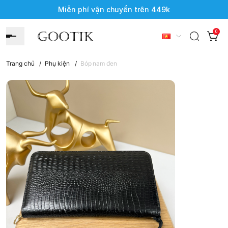
Miễn phí vận chuyển trên 449k
0
Trang chủ
/
Phụ kiện
/
Bóp nam đen