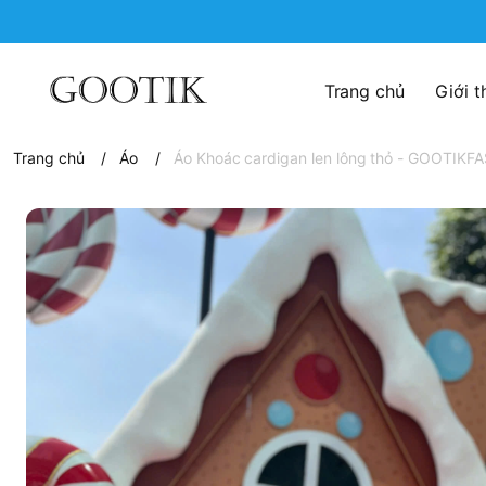
Trang chủ
Giới t
Trang chủ
/
Áo
/
Áo Khoác cardigan len lông thỏ - GOOTIKF