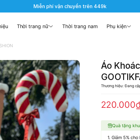
Miễn phí vận chuyển trên 449k
hiệu
Thời trang nữ
Thời trang nam
Phụ kiện
ASHION
Áo Khoác 
GOOTIKF
Thương hiệu:
Đang cậ
220.000
Quà tặng khu
1. Giảm 5% cho 