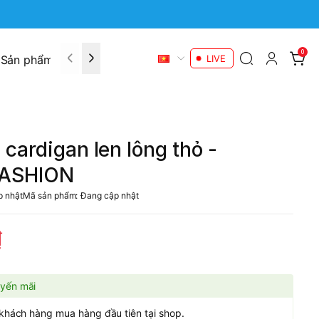
0
Sản phẩm khuyến mãi
Liên hệ
LIVE
cardigan len lông thỏ -
ASHION
p nhật
Mã sản phẩm:
Đang cập nhật
₫
yến mãi
khách hàng mua hàng đầu tiên tại shop.